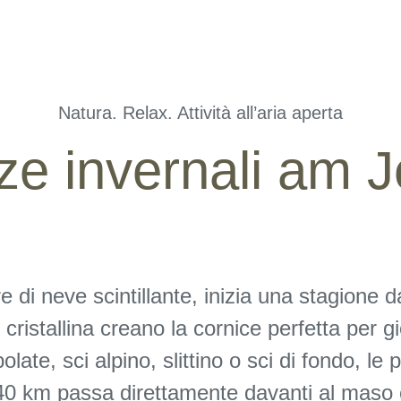
Tra cristalli di ghiaccio
e avventure in montagna
Natura. Relax. Attività all’aria aperta
e invernali am J
 di neve scintillante, inizia una stagione d
e cristallina creano la cornice perfetta per 
polate, sci alpino, slittino o sci di fondo, le
40 km passa direttamente davanti al maso e